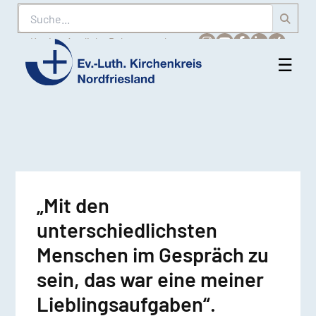
Suche
Karriere
Amtliche Bekanntmachungen
☰
Men
Ev.-
öff
Luth.
Kirchenkreis
Nordfriesland
„Mit den
unterschiedlichsten
Menschen im Gespräch zu
sein, das war eine meiner
Lieblingsaufgaben“.