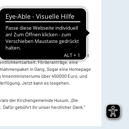
f breite Unterstützung aus der Bevölkerung
Schulen bis hin zu einer Partnerschaft mit
nd eine breite Akzeptanz in der Bevölkerung
 effizient und ergebnisorientiert gearbeitet
entlichkeitsarbeit, Förderanträge, eine
 Maßnahmenpaket in Gang. Sogar eine Homepage
s Innenministeriums über 450000 Euro, und
Verfügung. Jetzt kann es losgehen.
erats der Kirchengemeinde Husum. „Die
 Dafür gebührt ihr unser herzlicher Dank.“