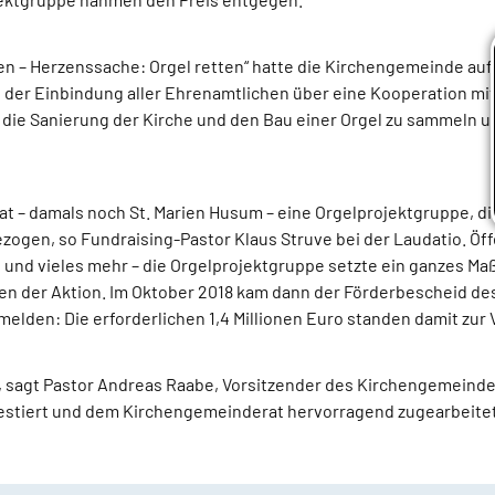
rien – Herzenssache: Orgel retten“ hatte die Kirchengemeinde au
der Einbindung aller Ehrenamtlichen über eine Kooperation mit 
 die Sanierung der Kirche und den Bau einer Orgel zu sammeln u
 – damals noch St. Marien Husum – eine Orgelprojektgruppe, die
ezogen, so Fundraising-Pastor Klaus Struve bei der Laudatio. Öff
se und vieles mehr – die Orgelprojektgruppe setzte ein ganzes
n der Aktion. Im Oktober 2018 kam dann der Förderbescheid de
elden: Die erforderlichen 1,4 Millionen Euro standen damit zur 
“, sagt Pastor Andreas Raabe, Vorsitzender des Kirchengemeind
vestiert und dem Kirchengemeinderat hervorragend zugearbeitet.