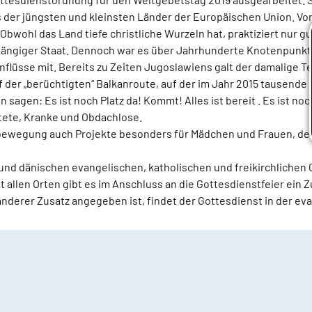
s der jüngsten und kleinsten Länder der Europäischen Union. Von
bwohl das Land tiefe christliche Wurzeln hat, praktiziert nur g
hängiger Staat. Dennoch war es über Jahrhunderte Knotenpunkt 
Einflüsse mit. Bereits zu Zeiten Jugoslawiens galt der damalige 
uf der „berüchtigten“ Balkanroute, auf der im Jahr 2015 tausende
gen: Es ist noch Platz da! Kommt! Alles ist bereit . Es ist noch
tete, Kranke und Obdachlose.
gsbewegung auch Projekte besonders für Mädchen und Frauen, d
und dänischen evangelischen, katholischen und freikirchlichen 
t allen Orten gibt es im Anschluss an die Gottesdienstfeier ei
nderer Zusatz angegeben ist, findet der Gottesdienst in der eva