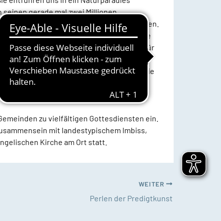
 seinen gerade mal zwei Millionen
ut ein Fünftel der Bevölkerung seinen Glauben.
für Handel und Menschen aus aller Welt. Sie
Teilstaat Slowenien als das Aushängeschild für
 vor Krieg und Verfolgung geflüchtete
 Platz – besonders für all jene Menschen, die
enen Selbst- und Mitbestimmung verwehrt
Gemeinden zu vielfältigen Gottesdiensten ein.
n Zusammensein mit landestypischem Imbiss,
ngelischen Kirche am Ort statt.
WEITER
Perlen der Predigtkunst