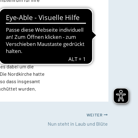
groß“ geschrieben“,
e SpenderInnen, Gast-
Presseartikel,
rben.“ Mit Erfolg:
ber die Resonanz war
Euro.
 es dabei um die
 Die Nordkirche hatte
, so dass insgesamt
eschüttet wurden.
WEITER
Nun steht in Laub und Blüte