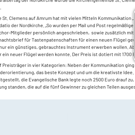
.
 St. Clemens auf Amrum hat mit vielen Mitteln Kommunikation „
udatio der Nordkirche. „So wurden per Mail und Post regelmäßig
hor-Mitglieder persönlich angeschrieben, sowie zusätzlich mit 
achtsbrief für Tastenpatenschaften für einen neuen Flügel gewo
 nur ein günstiges, gebrauchtes Instrument erwerben wollen. A
r ein neuer Flügel werden konnte. Der Preis ist dotiert mit 1700 
f Preisträger in vier Kategorien: Neben der Kommunikation ging
ederorientierung, das beste Konzept und um die kreativste Idee.
tgestellt, die Evangelische Bank legte noch 2500 Euro drauf zu
ung standen, die auf die fünf Gewinner zu gleichen Teilen ausg