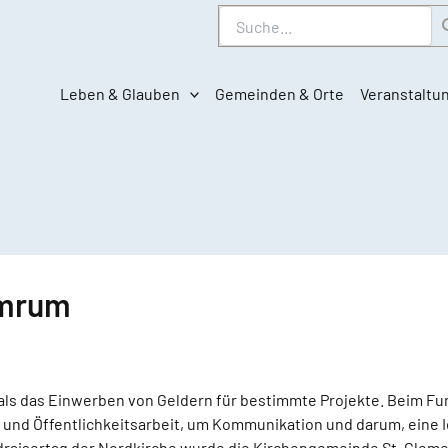
Suche
Leben & Glauben
Gemeinden & Orte
Veranstaltu
Amrum
 als das Einwerben von Geldern für bestimmte Projekte. Beim Fu
und Öffentlichkeitsarbeit, um Kommunikation und darum, eine Id
ndraisertag der Nordkirche wurde die Kirchengemeinde St. Clem