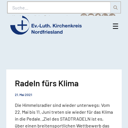
Suche
Karriere
Amtliche Bekanntmachungen
☰
Men
Ev.-
öff
Luth.
Kirchenkreis
Nordfriesland
Radeln fürs Klima
21. Mai 2021
Die Himmelsradler sind wieder unterwegs: Vom
22. Mai bis 11. Juni treten sie wieder für das Klima
in die Pedale. „Ziel des STADTRADELN ist es,
über einen breitensportlichen Wettbewerb das