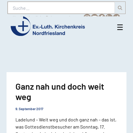
Suche
Karriere
Amtliche Bekanntmachungen
☰
Men
Ev.-
öff
Luth.
Kirchenkreis
Nordfriesland
Ganz nah und doch weit
weg
9. September 2017
Ladelund – Weit weg und doch ganz nah – das ist,
was Gottesdienstbesucher am Sonntag, 17.