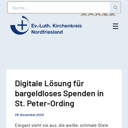
Suche
Karriere
Amtliche Bekanntmachungen
☰
Men
Ev.-
öff
Luth.
Kirchenkreis
Nordfriesland
Digitale Lösung für
bargeldloses Spenden in
St. Peter-Ording
28. November 2025
Elegant sieht sie aus, die weiße, schmale Stele