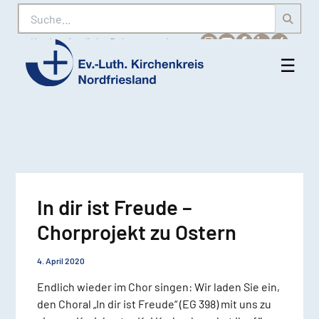
Suche
Karriere
Amtliche Bekanntmachungen
☰
Men
Ev.-
öff
Luth.
Kirchenkreis
Nordfriesland
In dir ist Freude –
Chorprojekt zu Ostern
4. April 2020
Endlich wieder im Chor singen: Wir laden Sie ein,
den Choral „In dir ist Freude“ (EG 398) mit uns zu