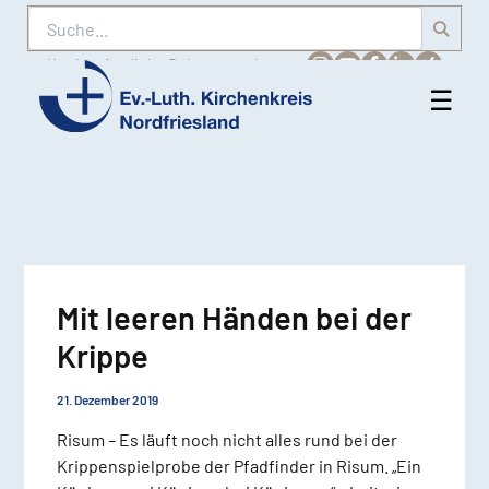
Suche
Karriere
Amtliche Bekanntmachungen
☰
Men
Ev.-
öff
Luth.
Kirchenkreis
Nordfriesland
Mit leeren Händen bei der
Krippe
21. Dezember 2019
Risum – Es läuft noch nicht alles rund bei der
Krippenspielprobe der Pfadfinder in Risum. „Ein