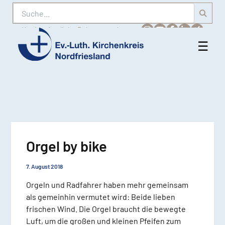
Suche
Karriere
Amtliche Bekanntmachungen
☰
Men
Ev.-
öff
Luth.
Kirchenkreis
Nordfriesland
Orgel by bike
7. August 2018
Orgeln und Radfahrer haben mehr gemeinsam
als gemeinhin vermutet wird: Beide lieben
frischen Wind. Die Orgel braucht die bewegte
Luft, um die großen und kleinen Pfeifen zum