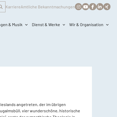
Karriere
Amtliche Bekanntmachungen
ngen & Musik
Dienst & Werke
Wir & Organisation
rieslands angetreten, der im übrigen
Neugalmsbüll, vier wunderschöne, historische
gie“, sagte der sympathische Theologie in