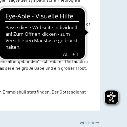
Nordfriesland getrieben, er kommt mit seiner
willkommen im Norden, herzlich war die
lst ein Segen sein“ – die Gottesworte an den
nsalter gebunden“, schreibt er. Und auch in
as sei eine große Gabe und ein großer Trost,
in Emmelsbüll stattfinden. Der Gottesdienst
WEITER