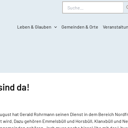
Suche
Leben & Glauben
Gemeinden & Orte
Veranstaltu
sind da!
 August hat Gerald Rohrmann seinen Dienst in dem Bereich Nordf
hnet wird. Dazu gehören Emmelsbüll und Horsbüll, Klanxbüll und 
engemeinden gehören. „Isch muss noche bissel übe mit der Litur