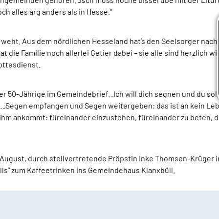
ch alles arg anders als in Hesse.“
 weht. Aus dem nördlichen Hesseland hat’s den Seelsorger nach 
die Familie noch allerlei Getier dabei – sie alle sind herzlich 
ottesdienst.
er 50-Jährige im Gemeindebrief. „Ich will dich segnen und du sol
 „Segen empfangen und Segen weitergeben: das ist an kein Lebe
 ihm ankommt: füreinander einzustehen, füreinander zu beten, d
. August, durch stellvertretende Pröpstin Inke Thomsen-Krüger 
ülls“ zum Kaffeetrinken ins Gemeindehaus Klanxbüll.