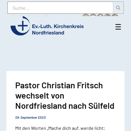
Suche
Karriere
Amtliche Bekanntmachungen
☰
Men
Ev.-
öff
Luth.
Kirchenkreis
Nordfriesland
Pastor Christian Fritsch
wechselt von
Nordfriesland nach Sülfeld
28. September 2023
Mit den Worten „Mache dich auf, werde licht;