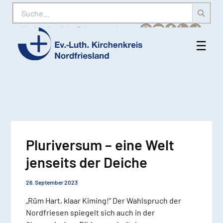
Suche
Karriere
Amtliche Bekanntmachungen
☰
Men
Ev.-
öff
Luth.
Kirchenkreis
Nordfriesland
Pluriversum – eine Welt
jenseits der Deiche
26. September 2023
„Rüm Hart, klaar Kiming!“ Der Wahlspruch der
Nordfriesen spiegelt sich auch in der