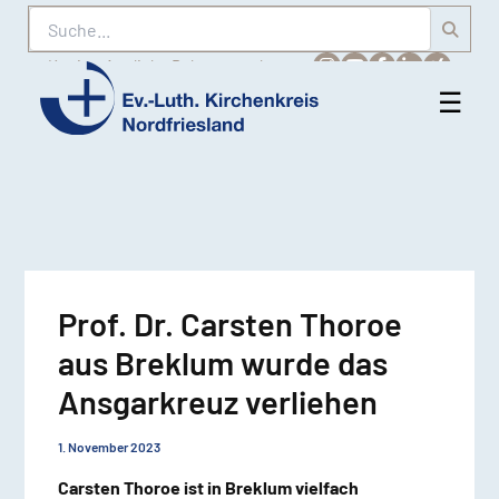
Suche
Karriere
Amtliche Bekanntmachungen
☰
Men
Ev.-
öff
Luth.
Kirchenkreis
Nordfriesland
Prof. Dr. Carsten Thoroe
aus Breklum wurde das
Ansgarkreuz verliehen
1. November 2023
Carsten Thoroe ist in Breklum vielfach