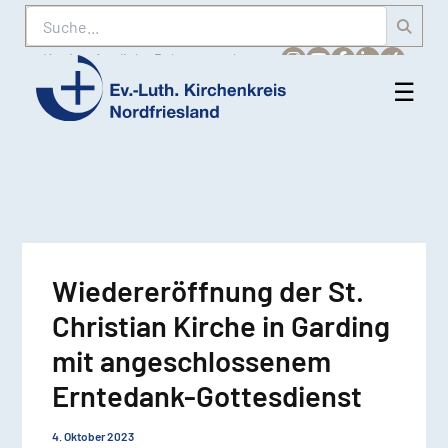
Suche
Karriere
Amtliche Bekanntmachungen
☰
Men
Ev.-
öff
Luth.
Kirchenkreis
Nordfriesland
Wiedereröffnung der St.
Christian Kirche in Garding
mit angeschlossenem
Erntedank-Gottesdienst
4. Oktober 2023