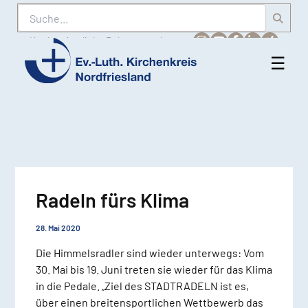
Suche
Karriere
Amtliche Bekanntmachungen
☰
Men
Ev.-
öff
Luth.
Kirchenkreis
Nordfriesland
Radeln fürs Klima
28. Mai 2020
Die Himmelsradler sind wieder unterwegs: Vom
30. Mai bis 19. Juni treten sie wieder für das Klima
in die Pedale. „Ziel des STADTRADELN ist es,
über einen breitensportlichen Wettbewerb das