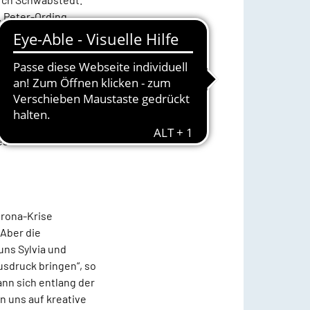
 Peter-Ording.
gegnungen und
ospelchor, Michael
i-Kirche. Immer
n der Kirche, die
nes Buchbandes mit
orona-Krise
 Aber die
uns Sylvia und
sdruck bringen“, so
ann sich entlang der
n uns auf kreative