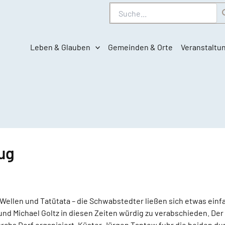
Suche
Leben & Glauben
Gemeinden & Orte
Veranstaltu
ug
ellen und Tatütata – die Schwabstedter ließen sich etwas einfa
 und Michael Goltz in diesen Zeiten würdig zu verabschieden. D
rchs Dorf organisiert, Küster Jürgen Tantow fuhr die beiden d