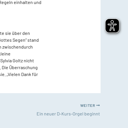
-Regeln einhalten und
te sie über den
Gottes Segen“ stand
ch zwischendurch
kleine
ylvia Goltz nicht
at. Die Überraschung
ie. „Vielen Dank für
WEITER
Ein neuer D-Kurs-Orgel beginnt