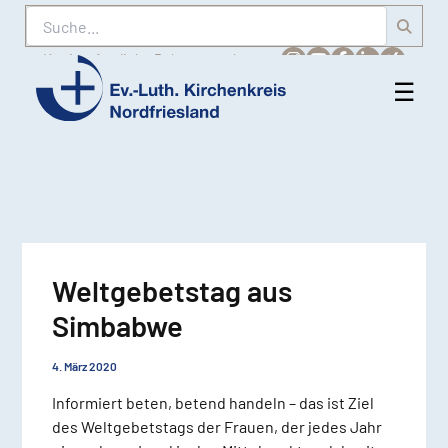
Suche
Karriere
Amtliche Bekanntmachungen
☰
Men
Ev.-
öff
Luth.
Kirchenkreis
Nordfriesland
Weltgebetstag aus
Simbabwe
4. März 2020
Informiert beten, betend handeln – das ist Ziel
des Weltgebetstags der Frauen, der jedes Jahr