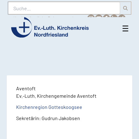
Suche
Karriere
Amtliche Bekanntmachungen
☰
Men
Ev.-
öff
Luth.
Kirchenkreis
Nordfriesland
Aventoft
Ev.-Luth. Kirchengemeinde Aventoft
Kirchenregion Gotteskoogsee
Sekretärin: Gudrun Jakobsen