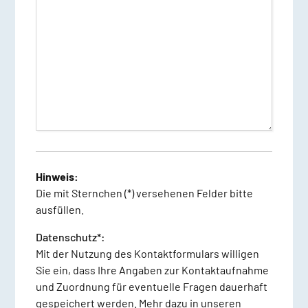
Dieses Feld ist nur ein Spamschutzfeld.
Hinweis:
Die mit Sternchen (*) versehenen Felder bitte
ausfüllen.
Datenschutz*:
Mit der Nutzung des Kontaktformulars willigen
Sie ein, dass Ihre Angaben zur Kontaktaufnahme
und Zuordnung für eventuelle Fragen dauerhaft
gespeichert werden. Mehr dazu in unseren