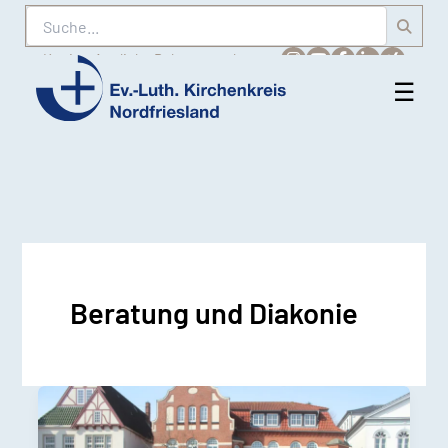
Suche
Karriere
Amtliche Bekanntmachungen
☰
Men
Ev.-
öff
Luth.
Kirchenkreis
Nordfriesland
Beratung und Diakonie