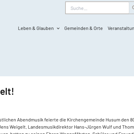
Suche
Leben & Glauben
Gemeinden & Orte
Veranstaltu
elt!
istlichen Abendmusik feierte die Kirchengemeinde Husum den 80
ens Weigelt. Landesmusikdirektor Hans-Jürgen Wulf und Thoma
burg, hatten zu seinen Ehren Weggefährten, Schüler und Freu