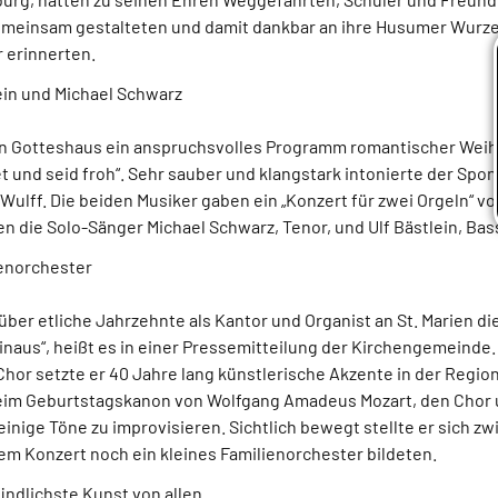
emeinsam gestalteten und damit dankbar an ihre Husumer Wurze
 erinnerten.
ein und Michael Schwarz
en Gotteshaus ein anspruchsvolles Programm romantischer Wei
 und seid froh“. Sehr sauber und klangstark intonierte der Spo
Wulff. Die beiden Musiker gaben ein „Konzert für zwei Orgeln“ v
n die Solo-Sänger Michael Schwarz, Tenor, und Ulf Bästlein, Bas
enorchester
über etliche Jahrzehnte als Kantor und Organist an St. Marien di
aus“, heißt es in einer Pressemitteilung der Kirchengemeinde. 
or setzte er 40 Jahre lang künstlerische Akzente in der Region.“
beim Geburtstagskanon von Wolfgang Amadeus Mozart, den Chor
inige Töne zu improvisieren. Sichtlich bewegt stellte er sich z
em Konzert noch ein kleines Familienorchester bildeten.
findlichste Kunst von allen