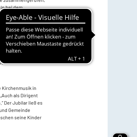
ln bei dem
hnachtsmusik unter
ntanchor unter
on Josef Blanko zu
s.
e Kirchenmusik in
„Auch als Dirigent
 Der Jubilar ließ es
 und Gemeinde
wischen seine Kinder