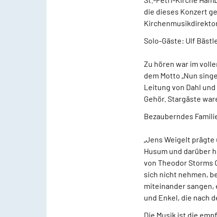
die dieses Konzert g
Kirchenmusikdirektor
Solo-Gäste: Ulf Bästl
Zu hören war im voll
dem Motto „Nun singet
Leitung von Dahl und 
Gehör. Stargäste ware
Bezauberndes Famili
„Jens Weigelt prägte 
Husum und darüber hin
von Theodor Storms Ch
sich nicht nehmen, 
miteinander sangen, e
und Enkel, die nach d
Die Musik ist die emp