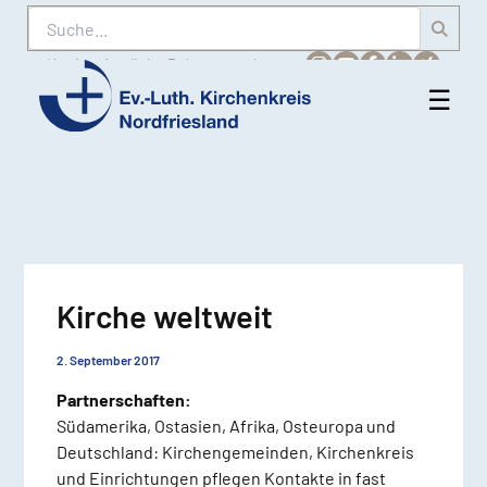
Suche
Karriere
Amtliche Bekanntmachungen
☰
Men
Ev.-
öff
Luth.
Kirchenkreis
Nordfriesland
Kirche weltweit
2. September 2017
Partnerschaften:
Südamerika, Ostasien, Afrika, Osteuropa und
Deutschland: Kirchengemeinden, Kirchenkreis
und Einrichtungen pflegen Kontakte in fast